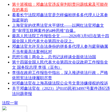
第十巡视组：邓鑫法官违反审判职责问题线索及可能存
在的幕后
看看长宁法院邓鑫法官是怎样偏袒拼多多代理人让其参
加庭审的
上海官宣的优秀法官水平堪忧——以网红法官邓鑫文
章“审理互联网案件的4种思维”自爆..
最高人民法院工作报告全文 ——2026年3月9日在第十四
届全国人民代表大会第四次会议上..
邓鑫法官允许无合法身份的拼多多代理人参与庭审确属
不当有最高法案例比对
思想引领丨两会上，总书记这样谈全面依法治国
第十四届全国人民代表大会第四次会议政府工作报告全
文 国务院总理 李强（豆包）
李强在政府工作报告中指出，深入推进依法行政，严格
依照宪法法律履职尽责
对邓鑫法官在上海高级法院公众号文章涉嫌侵权的投诉
关于邓鑫法官在（2023）沪0105民初34997号案件违纪违
法问题举报
法院一审