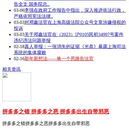
告全文 国务院总..
03-06
李强在政府工作报告中指出，深入推进依法行政，
严格依照宪法法律..
03-03
对邓鑫法官在上海高级法院公众号文章涉嫌侵权的
投诉
03-03
关于邓鑫法官在（2023）沪0105民初34997号案件
违纪违法问题举报
02-18
真人举报：一张消失的证据《光盘》暴露上海司法
系统的集体腐败
02-16
新年新想法——换一个思路告法官
相关资讯
拼多多之错 拼多多之恶 拼多多出生自带邪恶
拼多多之错拼多多之恶拼多多出生自带邪恶