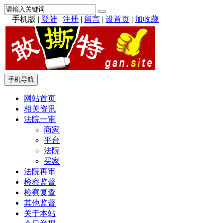
手机版
|
登陆
|
注册
|
留言
|
设首页
|
加收藏
手机导航
网站首页
相关资讯
法院一审
商家
平台
法院
买家
法院再审
检察监督
检察复查
其他监督
关于本站