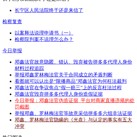
长宁区人民法院终于还是来信了
检察复查
以案释法说理申请书（一）
检察院判案不说理怎么办？
今日举报
邓鑫法官故意隐匿、错认、毁弃被告拼多多代理人身份
材料过程追踪
举报邓鑫罗林梅法官关于合同成立的矛盾判断
看图就可以认出是“限播商品”邓鑫法官为何枉法裁判
邓鑫法官在争议焦点“假一赔三”上的反言枉法过程
邓鑫法官毁弃拼多多代理人身份造假证据
今日举报：邓鑫法官伪造证据_平台对商家直播违规的处
罚截图
举报邓鑫、罗林梅法官等故意采信拼多多六组非法证据
邓鑫、罗林梅法官隐瞒的《光盘》与认定的事实有五大
冲突