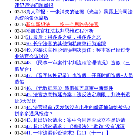
违纪违法问题举报
02-18
真人举报：一张消失的证据《光盘》暴露上海司法
系统的集体腐败
02-16
新年新想法——换一个思路告法官
02-14
邓鑫法官枉法裁判思维过程评析
01-24
51. 最后：拼多多之错，拼多多之恶
01-24
50. 长宁法官的其他徇私舞弊行为追踪
01-24
49. 邓鑫法官推脱错误判决责任：称本案已经过专
业法官会议讨论
01-24
48. 《民事一审案件审判流程管理情况》造假（三
假配合）
01-24
47. 《音字转换记录》也造假：开庭时间造假+人员
造假
01-24
46. 《元数据表3》造假掩盖庭审中断事件
01-24
45. 法官故意拖延办案：违反法定期限，判决书迟
延3天发送
01-24
44. 法官提前5天发送没有出生的举证通知给被告2
拼多多通风报信？..
01-24
43. 超出诉讼请求：案中合同是否成立不是诉请
01-24
42. 超出诉讼请求：《消保法》“欺诈”没有诉请
01-24
41. 一审遗漏诉讼请求3【211（十一）】