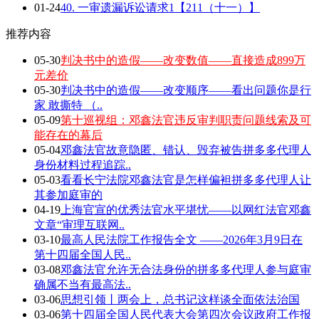
01-24
40. 一审遗漏诉讼请求1【211（十一）】
推荐内容
05-30
判决书中的造假——改变数值——直接造成899万
元差价
05-30
判决书中的造假——改变顺序——看出问题你是行
家 敢撕特 （..
05-09
第十巡视组：邓鑫法官违反审判职责问题线索及可
能存在的幕后
05-04
邓鑫法官故意隐匿、错认、毁弃被告拼多多代理人
身份材料过程追踪..
05-03
看看长宁法院邓鑫法官是怎样偏袒拼多多代理人让
其参加庭审的
04-19
上海官宣的优秀法官水平堪忧——以网红法官邓鑫
文章“审理互联网..
03-10
最高人民法院工作报告全文 ——2026年3月9日在
第十四届全国人民..
03-08
邓鑫法官允许无合法身份的拼多多代理人参与庭审
确属不当有最高法..
03-06
思想引领丨两会上，总书记这样谈全面依法治国
03-06
第十四届全国人民代表大会第四次会议政府工作报