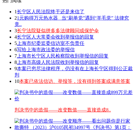
热门阅读
1
长宁区人民法院终于还是来信了
2
1元购得万元热水器 _当“刷单党”遇到“羊毛党” 法律究
竟..
3
长宁法院疑似拼多多法律顾问或保护伞
4
长宁区人大常委会收到举报信的回复
5
上海市纪委监委信访室不负责任
6
写给上海市政法委的举报信
7
上海市长宁区人民检察院收到举报信的回复
8
上海市高级人民法院收到举报信的回复
9
本案已穷尽法律程序，仍没有在上海长宁区得到公正裁
判
10
本案已依法信访、举报等，没有得到答案或满意答案
判决书中的造假——改变数值——直接造成8..