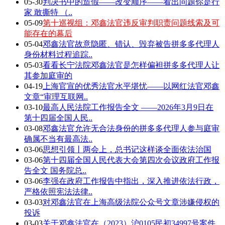
05-30
判决书中的造假——改变顺序——看出问题你是行
家 敢撕特 （..
05-09
第十巡视组：邓鑫法官违反审判职责问题线索及可
能存在的幕后
05-04
邓鑫法官故意隐匿、错认、毁弃被告拼多多代理人
身份材料过程追踪..
05-03
看看长宁法院邓鑫法官是怎样偏袒拼多多代理人让
其参加庭审的
04-19
上海官宣的优秀法官水平堪忧——以网红法官邓鑫
文章“审理互联网..
03-10
最高人民法院工作报告全文 ——2026年3月9日在
第十四届全国人民..
03-08
邓鑫法官允许无合法身份的拼多多代理人参与庭审
确属不当有最高法..
03-06
思想引领丨两会上，总书记这样谈全面依法治国
03-06
第十四届全国人民代表大会第四次会议政府工作报
告全文 国务院总..
03-06
李强在政府工作报告中指出，深入推进依法行政，
严格依照宪法法律..
03-03
对邓鑫法官在上海高级法院公众号文章涉嫌侵权的
投诉
03-03
关于邓鑫法官在（2023）沪0105民初34997号案件