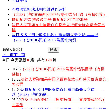
今日举报
邓鑫法官枉法裁判思维过程评析
（2023）沪0105民初34997号案件错误目录（有超链接）
拼多多之错 拼多多之恶 拼多多出生自带邪恶
法律人罗翔如果中国老百姓都敢去行使天价索赔会怎么
样
从拼多多《用户服务协议》看电商先天之错 ——以
（2023）沪0105民初34997号案件为例
搜 索
上一页
下一页
今日
今天更新
0
篇 共有
178
篇
01-23
（2023）沪0105民初34997号案件错误目录（有超
链接）
12-22
法律人罗翔如果中国老百姓都敢去行使天价索赔会
怎么样
12-09
从拼多多《用户服务协议》看电商先天之错 ——
以（2023）沪0105民..
05-30
判决书中的造假——改变数值——直接造成899万
元差价