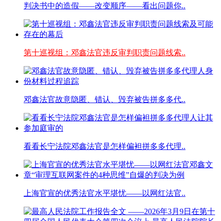
判决书中的造假——改变顺序——看出问题你..
第十巡视组：邓鑫法官违反审判职责问题线索..
邓鑫法官故意隐匿、错认、毁弃被告拼多多代..
看看长宁法院邓鑫法官是怎样偏袒拼多多代理..
上海官宣的优秀法官水平堪忧——以网红法官..