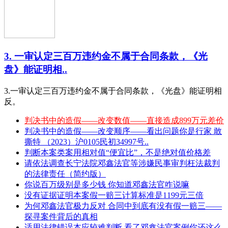
3. 一审认定三百万违约金不属于合同条款，《光
盘》能证明相..
3.一审认定三百万违约金不属于合同条款，《光盘》能证明相
反。
判决书中的造假——改变数值——直接造成899万元差价
判决书中的造假——改变顺序——看出问题你是行家 敢
撕特 （2023）沪0105民初34997号..
判断本案类案用相对值“便宜比”，不是绝对值价格差
请依法调查长宁法院邓鑫法官等涉嫌民事审判枉法裁判
的法律责任（简约版）
你说百万级别是多少钱 你知道邓鑫法官咋说嘛
没有证据证明本案假一赔三计算标准是1199元三倍
为何邓鑫法官极力反对 合同中到底有没有假一赔三——
探寻案件背后的真相
适用法律错误本应较难判断 看了邓鑫法官案例你还这么